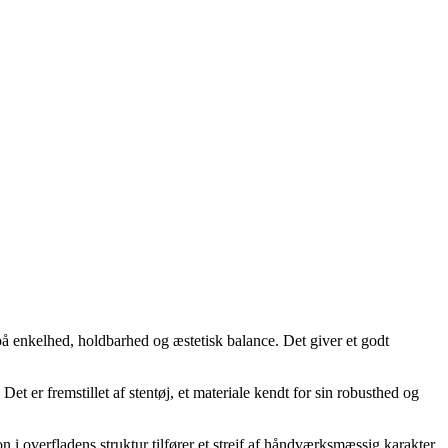
å enkelhed, holdbarhed og æstetisk balance. Det giver et godt
et er fremstillet af stentøj, et materiale kendt for sin robusthed og
 i overfladens struktur tilfører et strejf af håndværksmæssig karakter.