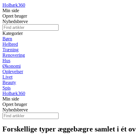
Holbæk
360
Min side
Opret bruger
Nyhedsbreve
Kategorier
Børn
Helbred
Træning
Renovering
Hus
Økonomi
Oplevelser
Livet
Beauty
Spis
Holbæk
360
Min side
Opret bruger
Nyhedsbreve
Forskellige typer æggebægre samlet i ét ov