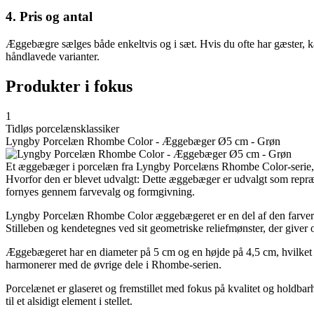
4. Pris og antal
Æggebægre sælges både enkeltvis og i sæt. Hvis du ofte har gæster, kan
håndlavede varianter.
Produkter i fokus
1
Tidløs porcelænsklassiker
Lyngby Porcelæn Rhombe Color - Æggebæger Ø5 cm - Grøn
Et æggebæger i porcelæn fra Lyngby Porcelæns Rhombe Color-serie, de
Hvorfor den er blevet udvalgt: Dette æggebæger er udvalgt som repræse
fornyes gennem farvevalg og formgivning.
Lyngby Porcelæn Rhombe Color æggebægeret er en del af den farveri
Stilleben og kendetegnes ved sit geometriske reliefmønster, der giver o
Æggebægeret har en diameter på 5 cm og en højde på 4,5 cm, hvilket g
harmonerer med de øvrige dele i Rhombe-serien.
Porcelænet er glaseret og fremstillet med fokus på kvalitet og hold
til et alsidigt element i stellet.