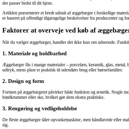
der passer bedst til dit hjem.
Artiklen præsenterer et bredt udsnit af æggebægre i forskellige mater
er baseret på offentligt tilgængelige beskrivelser fra producenter og fo
Faktorer at overveje ved køb af æggebæge
Når du vælger æggebæger, handler det ikke kun om udseende. Funktional
1. Materiale og holdbarhed
Æggebægre fås i mange materialer – porcelæn, keramik, glas, metal, 
udtryk, mens plast er praktisk til udendørs brug eller børnefamilier.
2. Design og form
Formen på æggebægeret påvirker både funktion og æstetik. Nogle modell
brødkrummer eller ske, hvilket gør dem ekstra praktiske.
3. Rengøring og vedligeholdelse
De fleste æggebægre tåler opvaskemaskine, men håndlavede eller maled
sig.