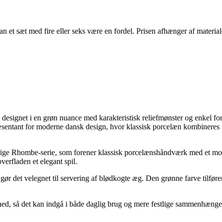
 et sæt med fire eller seks være en fordel. Prisen afhænger af materiale
signet i en grøn nuance med karakteristisk reliefmønster og enkel fo
ntant for moderne dansk design, hvor klassisk porcelæn kombineres med 
ge Rhombe-serie, som forener klassisk porcelænshåndværk med et mod
verfladen et elegant spil.
ør det velegnet til servering af blødkogte æg. Den grønne farve tilføre
barhed, så det kan indgå i både daglig brug og mere festlige sammenhæ