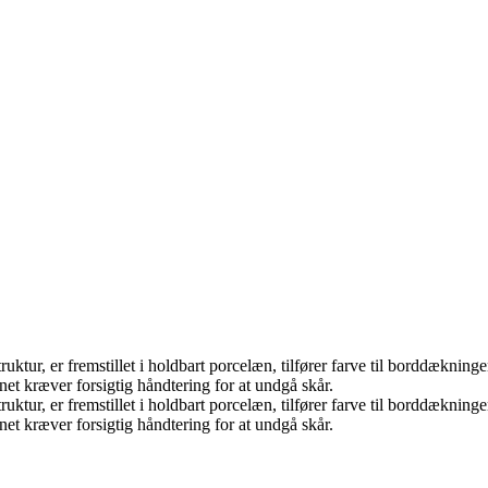
uktur, er fremstillet i holdbart porcelæn, tilfører farve til borddækn
t kræver forsigtig håndtering for at undgå skår.
uktur, er fremstillet i holdbart porcelæn, tilfører farve til borddækn
t kræver forsigtig håndtering for at undgå skår.