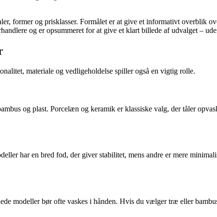
ialer, former og prisklasser. Formålet er at give et informativt overbl
rhandlere og er opsummeret for at give et klart billede af udvalget – uden
r
itet, materiale og vedligeholdelse spiller også en vigtig rolle.
bambus og plast. Porcelæn og keramik er klassiske valg, der tåler opv
er har en bred fod, der giver stabilitet, mens andre er mere minimalis
e modeller bør ofte vaskes i hånden. Hvis du vælger træ eller bambus, 