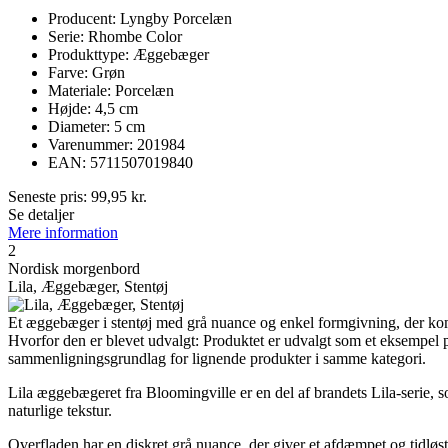
Producent: Lyngby Porcelæn
Serie: Rhombe Color
Produkttype: Æggebæger
Farve: Grøn
Materiale: Porcelæn
Højde: 4,5 cm
Diameter: 5 cm
Varenummer: 201984
EAN: 5711507019840
Seneste pris:
99,95
kr.
Se detaljer
Mere information
2
Nordisk morgenbord
Lila, Æggebæger, Stentøj
Et æggebæger i stentøj med grå nuance og enkel formgivning, der kombi
Hvorfor den er blevet udvalgt: Produktet er udvalgt som et eksempel 
sammenligningsgrundlag for lignende produkter i samme kategori.
Lila æggebægeret fra Bloomingville er en del af brandets Lila-serie, so
naturlige tekstur.
Overfladen har en diskret grå nuance, der giver et afdæmpet og tidløst