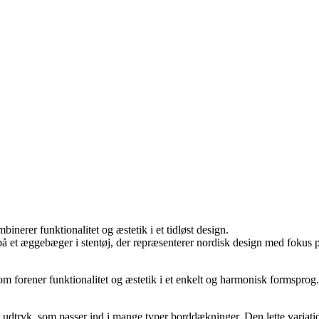
nerer funktionalitet og æstetik i et tidløst design.
på et æggebæger i stentøj, der repræsenterer nordisk design med fokus p
m forener funktionalitet og æstetik i et enkelt og harmonisk formsprog. D
 udtryk, som passer ind i mange typer borddækninger. Den lette variation