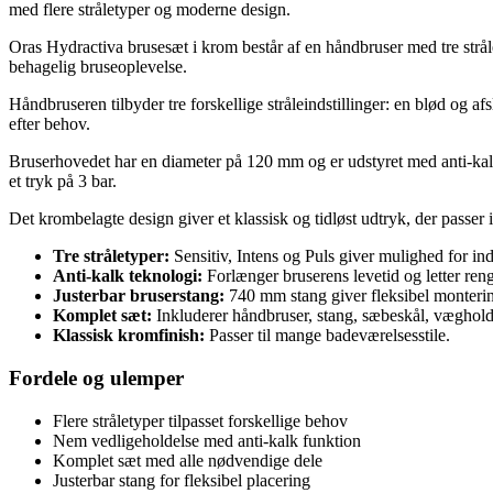
med flere stråletyper og moderne design.
Oras Hydractiva brusesæt i krom består af en håndbruser med tre strål
behagelig bruseoplevelse.
Håndbruseren tilbyder tre forskellige stråleindstillinger: en blød og a
efter behov.
Bruserhovedet har en diameter på 120 mm og er udstyret med anti-kalk
et tryk på 3 bar.
Det krombelagte design giver et klassisk og tidløst udtryk, der passer 
Tre stråletyper:
Sensitiv, Intens og Puls giver mulighed for ind
Anti-kalk teknologi:
Forlænger bruserens levetid og letter ren
Justerbar bruserstang:
740 mm stang giver fleksibel monteri
Komplet sæt:
Inkluderer håndbruser, stang, sæbeskål, væghold
Klassisk kromfinish:
Passer til mange badeværelsesstile.
Fordele og ulemper
Flere stråletyper tilpasset forskellige behov
Nem vedligeholdelse med anti-kalk funktion
Komplet sæt med alle nødvendige dele
Justerbar stang for fleksibel placering