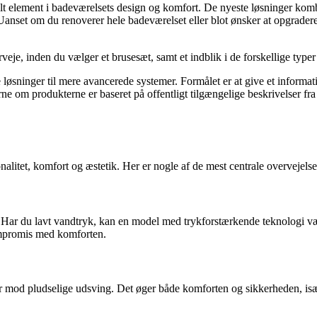
lt element i badeværelsets design og komfort. De nyeste løsninger komb
. Uanset om du renoverer hele badeværelset eller blot ønsker at opgrade
verveje, inden du vælger et brusesæt, samt et indblik i de forskellige typ
 løsninger til mere avancerede systemer. Formålet er at give et informati
rne om produkterne er baseret på offentligt tilgængelige beskrivelser fr
nalitet, komfort og æstetik. Her er nogle af de mest centrale overvejelse
k. Har du lavt vandtryk, kan en model med trykforstærkende teknologi 
ompromis med komforten.
er mod pludselige udsving. Det øger både komforten og sikkerheden, isæ