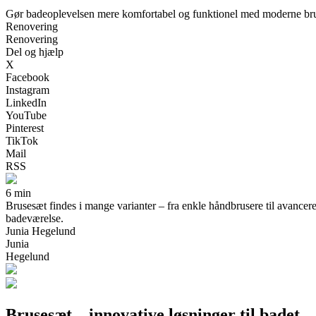
Gør badeoplevelsen mere komfortabel og funktionel med moderne br
Renovering
Renovering
Del og hjælp
X
Facebook
Instagram
LinkedIn
YouTube
Pinterest
TikTok
Mail
RSS
6 min
Brusesæt findes i mange varianter – fra enkle håndbrusere til avancere
badeværelse.
Junia Hegelund
Junia
Hegelund
Brusesæt – innovative løsninger til badet