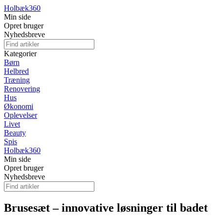
Holbæk
360
Min side
Opret bruger
Nyhedsbreve
Kategorier
Børn
Helbred
Træning
Renovering
Hus
Økonomi
Oplevelser
Livet
Beauty
Spis
Holbæk
360
Min side
Opret bruger
Nyhedsbreve
Brusesæt – innovative løsninger til badet