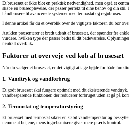
Et brusesæt er ikke blot en praktisk nødvendighed, men også et centra
skabe en bruseoplevelse, der passer perfekt til dine behov og din stil
håndbrusere til avancerede systemer med termostat og regnbruser.
I denne artikel får du et overblik over de vigtigste faktorer, du bør o
Artiklen præsenterer et bredt udsnit af brusesæt, der spænder fra enkle
vurdere, hvilken type der passer bedst til dit badeværelse. Oplysninge
neutralt overblik.
Faktorer at overveje ved køb af brusesæt
Når du vælger et brusesæt, er det vigtigt at tage højde for både funktio
1. Vandtryk og vandforbrug
Et godt brusesæt skal fungere optimalt med dit eksisterende vandtry
vandbesparende funktioner, der reducerer forbruget uden at gå på k
2. Termostat og temperaturstyring
Et brusesæt med termostat sikrer en stabil vandtemperatur og beskytt
nemme at betjene, mens togrebsmixere giver mere præcis kontrol.