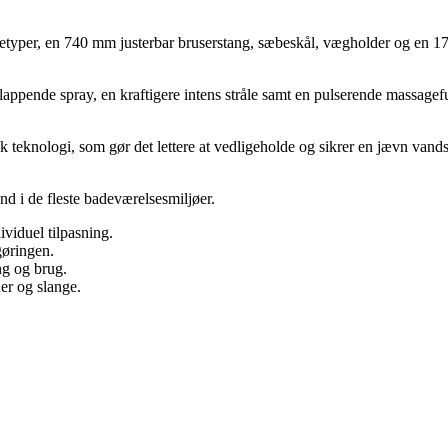
etyper, en 740 mm justerbar bruserstang, sæbeskål, vægholder og en 1750
fslappende spray, en kraftigere intens stråle samt en pulserende massage
 teknologi, som gør det lettere at vedligeholde og sikrer en jævn van
ind i de fleste badeværelsesmiljøer.
ividuel tilpasning.
gøringen.
ng og brug.
er og slange.